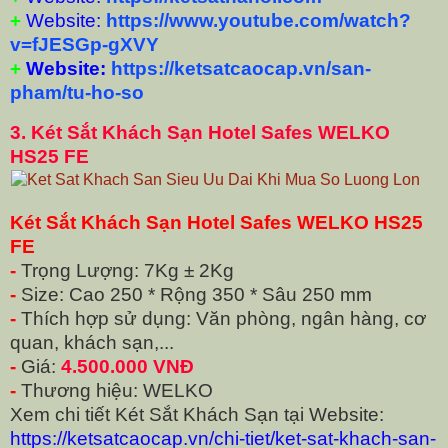
+
Website:
https://www.youtube.com/watch?
v=fJESGp-gXVY
+
Website:
https://ketsatcaocap.vn/san-
pham/tu-ho-so
3.
Két Sắt Khách Sạn Hotel Safes WELKO
HS25 FE
Két Sắt Khách Sạn Hotel Safes WELKO HS25
FE
-
Trọng Lượng: 7Kg ± 2Kg
-
Size: Cao 250 * Rộng 350 * Sâu 250 mm
-
Thích hợp sử dụng: Văn phòng, ngân hàng, cơ
quan, khách sạn,...
-
Giá:
4.500.000 VNĐ
-
Thương hiệu: WELKO
Xem chi tiết Két Sắt Khách Sạn tại Website:
https://ketsatcaocap.vn/chi-tiet/ket-sat-khach-san-