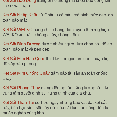
Két Sắt Báo Động
trang bị hệ thống mã khóa báo động khi
có sự va chạm
Két Sắt Nhập Khẩu
từ Châu u có mẫu mã hình thức đẹp, an
toàn bảo mật
Két Sắt WELKO
hàng chính hãng độc quyền thương hiệu
WELKO an toàn, chống cháy, chống trộm
Két Sắt Bình Dương
được nhiều người lựa chọn bởi độ an
toàn, bảo mật và bền đẹp
Két Sắt Mini Hàn Quốc
thiết kế nhỏ gọn an toàn, thuận tiện
để sắp xếp phòng.
Két Sắt Mini Chống Cháy
đảm bảo tài sản an toàn chống
cháy
Két Sắt Phong Thuỷ
mang đến nguồn năng lượng lớn, là
trung tâm quyết định sự hưng thịnh của gia chủ.
Két Sắt Thần Tài
sở hữu ngay những bảo vật đặt két sắt
này, tiền bạc sinh sôi nảy nở, của cải lúc nào cũng dôi dư,
muốn nghèo cũng khó.