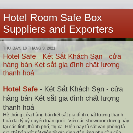
Hotel Room Safe Box
Suppliers and Exporters
THỨ BẢY, 18 THÁNG 9, 2021
Hotel Safe - Két Sắt Khách Sạn - cửa
hàng bán Két sắt gia đình chất lượng
thanh hoá
Hotel Safe
-
Két Sắt Khách Sạn - cửa
hàng bán Két sắt gia đình chất lượng
thanh hoá
Hệ thống cửa hàng bán két sắt gia đình chất lượng thanh
hoá đại lý uỷ quyển toàn quốc. Với các showroom trưng bày
tại các tỉnh, thành phố, thị xã. HIện nay tủ sắt văn phòng là
địa chỉ bán két sắt điện tử gia đình đáp ứng nhu cầu của