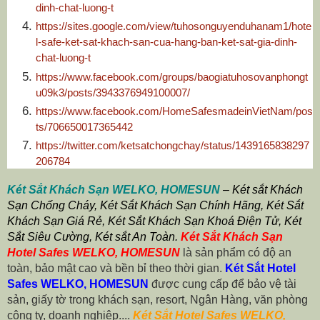
dinh-chat-luong-t
https://sites.google.com/view/tuhosonguyenduhanam1/hote
l-safe-ket-sat-khach-san-cua-hang-ban-ket-sat-gia-dinh-
chat-luong-t
https://www.facebook.com/groups/baogiatuhosovanphongt
u09k3/posts/3943376949100007/
https://www.facebook.com/HomeSafesmadeinVietNam/pos
ts/706650017365442
https://twitter.com/ketsatchongchay/status/1439165838297
206784
Két Sắt Khách Sạn WELKO, HOMESUN
–
Két sắt Khách
Sạn Chống Cháy
, Két Sắt Khách Sạn Chính Hãng
,
Két Sắt
Khách Sạn Giá Rẻ
,
Két Sắt Khách Sạn Khoá Điện Tử
,
Két
Sắt Siêu Cường
,
Két sắt An Toàn
.
Két Sắt Khách Sạn
Hotel Safes WELKO, HOMESUN
là sản phẩm có độ an
toàn, bảo mật cao và bền bỉ theo thời gian.
Két Sắt Hotel
Safes WELKO, HOMESUN
được cung cấp để bảo vệ tài
sản, giấy tờ trong khách sạn, resort, Ngân Hàng, văn phòng
công ty, doanh nghiệp....
Két Sắt Hotel Safes WELKO,