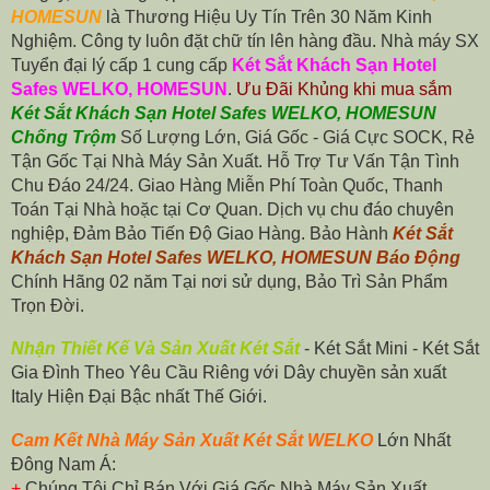
HOMESUN
là Thương Hiệu Uy Tín Trên 30 Năm Kinh
Nghiệm. Công ty luôn đặt chữ tín lên hàng đầu. Nhà máy SX
Tuyển đại lý cấp 1 cung cấp
Két Sắt Khách Sạn Hotel
Safes WELKO, HOMESUN
.
Ưu Đãi Khủng khi mua sắm
Két Sắt Khách Sạn Hotel Safes WELKO, HOMESUN
Chống Trộm
Số Lượng Lớn, Giá Gốc - Giá Cực SOCK, Rẻ
Tận Gốc Tại Nhà Máy Sản Xuất. Hỗ Trợ Tư Vấn Tận Tình
Chu Đáo 24/24. Giao Hàng Miễn Phí Toàn Quốc, Thanh
Toán Tại Nhà hoặc tại Cơ Quan. Dịch vụ chu đáo chuyên
nghiệp, Đảm Bảo Tiến Độ Giao Hàng. Bảo Hành
Két Sắt
Khách Sạn Hotel Safes WELKO, HOMESUN Báo Động
Chính Hãng 02 năm Tại nơi sử dụng, Bảo Trì Sản Phẩm
Trọn Đời.
Nhận Thiết Kế Và Sản Xuất Két Sắt
-
Két Sắt Mini
-
Két Sắt
Gia Đình
Theo Yêu Cầu Riêng với Dây chuyền sản xuất
Italy Hiện Đại Bậc nhất Thế Giới.
Cam Kết Nhà Máy Sản Xuất Két Sắt WELKO
Lớn Nhất
Đông Nam Á:
+
Chúng Tôi Chỉ Bán Với Giá Gốc Nhà Máy Sản Xuất.