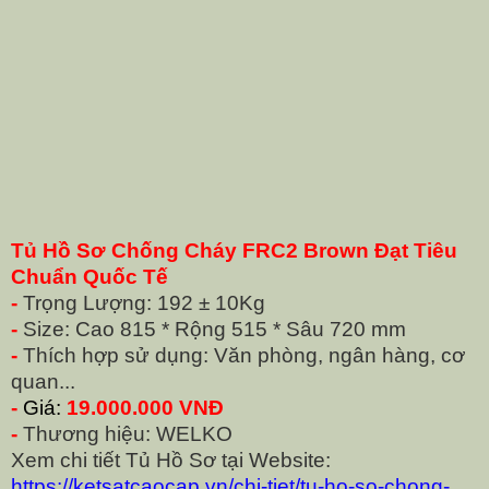
Tủ Hồ Sơ Chống Cháy FRC2 Brown Đạt Tiêu
Chuẩn Quốc Tế
-
Trọng Lượng: 192 ± 10Kg
-
Size: Cao 815 * Rộng 515 * Sâu 720 mm
-
Thích hợp sử dụng: Văn phòng, ngân hàng, cơ
quan...
-
Giá:
19.000.000 VNĐ
-
Thương hiệu: WELKO
Xem chi tiết Tủ Hồ Sơ tại Website:
https://ketsatcaocap.vn/chi-tiet/tu-ho-so-chong-