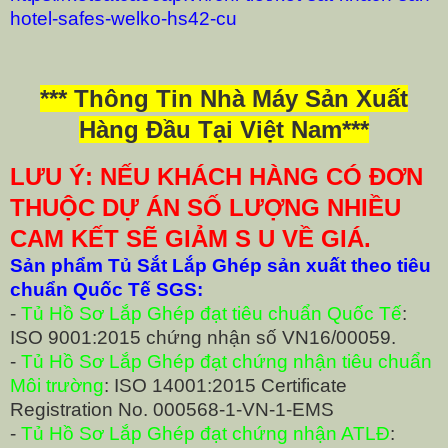
hotel-safes-welko-hs42-cu
*** Thông Tin Nhà Máy Sản Xuất
Hàng Đầu Tại Việt Nam***
LƯU Ý: NẾU KHÁCH HÀNG CÓ ĐƠN
THUỘC DỰ ÁN SỐ LƯỢNG NHIỀU
CAM KẾT SẼ GIẢM S U VỀ GIÁ.
Sản phẩm Tủ Sắt Lắp Ghép sản xuất theo tiêu
chuẩn Quốc Tế SGS:
-
Tủ Hồ Sơ Lắp Ghép đạt tiêu chuẩn Quốc Tế
:
ISO 9001:2015 chứng nhận số VN16/00059.
-
Tủ Hồ Sơ Lắp Ghép đạt chứng nhận tiêu chuẩn
Môi trường
: ISO 14001:2015 Certificate
Registration No. 000568-1-VN-1-EMS
-
Tủ Hồ Sơ Lắp Ghép đạt chứng nhận ATLĐ
: