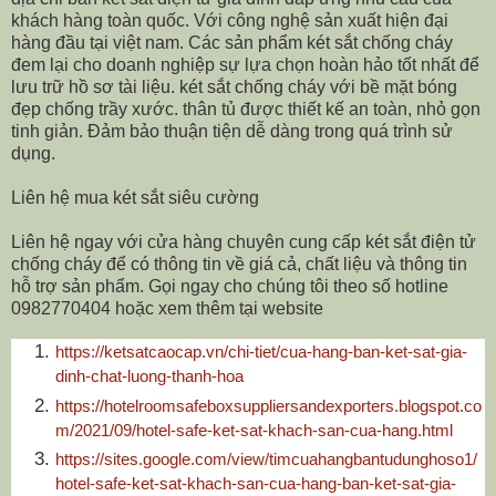
khách hàng toàn quốc. Với công nghệ sản xuất hiện đại
hàng đầu tại việt nam. Các sản phẩm két sắt chống cháy
đem lại cho doanh nghiệp sự lựa chọn hoàn hảo tốt nhất để
lưu trữ hồ sơ tài liệu. két sắt chống cháy với bề mặt bóng
đẹp chống trầy xước. thân tủ được thiết kế an toàn, nhỏ gọn
tinh giản. Đảm bảo thuận tiện dễ dàng trong quá trình sử
dụng.
Liên hệ mua két sắt siêu cường
Liên hệ ngay với cửa hàng chuyên cung cấp két sắt điện tử
chống cháy để có thông tin về giá cả, chất liệu và thông tin
hỗ trợ sản phẩm. Gọi ngay cho chúng tôi theo số hotline
0982770404 hoặc xem thêm tại website
https://ketsatcaocap.vn/chi-tiet/cua-hang-ban-ket-sat-gia-
dinh-chat-luong-thanh-hoa
https://hotelroomsafeboxsuppliersandexporters.blogspot.co
m/2021/09/hotel-safe-ket-sat-khach-san-cua-hang.html
https://sites.google.com/view/timcuahangbantudunghoso1/
hotel-safe-ket-sat-khach-san-cua-hang-ban-ket-sat-gia-