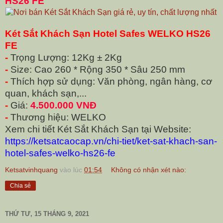
HS26 FE
Két Sắt Khách Sạn Hotel Safes WELKO HS26
FE
-
Trọng Lượng: 12Kg ± 2Kg
-
Size: Cao 260 * Rộng 350 * Sâu 250 mm
-
Thích hợp sử dụng: Văn phòng, ngân hàng, cơ
quan, khách sạn,...
-
Giá:
4.500.000 VNĐ
-
Thương hiệu: WELKO
Xem chi tiết Két Sắt Khách Sạn tại Website:
https://ketsatcaocap.vn/chi-tiet/ket-sat-khach-san-
hotel-safes-welko-hs26-fe
Ketsatvinhquang
vào lúc
01:54
Không có nhận xét nào:
Chia sẻ
THỨ TƯ, 15 THÁNG 9, 2021