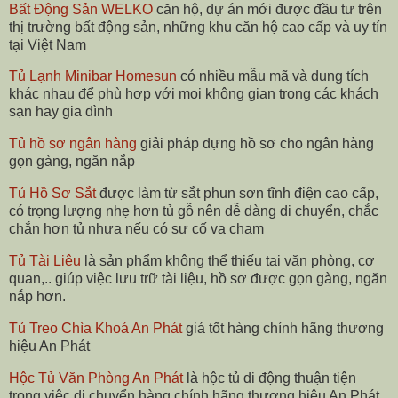
Bất Động Sản WELKO
căn hộ, dự án mới được đầu tư trên
thị trường bất động sản, những khu căn hộ cao cấp và uy tín
tại Việt Nam
Tủ Lạnh Minibar Homesun
có nhiều mẫu mã và dung tích
khác nhau để phù hợp với mọi không gian trong các khách
sạn hay gia đình
Tủ hồ sơ ngân hàng
giải pháp đựng hồ sơ cho ngân hàng
gọn gàng, ngăn nắp
Tủ Hồ Sơ Sắt
được làm từ sắt phun sơn tĩnh điện cao cấp,
có trọng lượng nhẹ hơn tủ gỗ nên dễ dàng di chuyển, chắc
chắn hơn tủ nhựa nếu có sự cố va chạm
Tủ Tài Liệu
là sản phẩm không thể thiếu tại văn phòng, cơ
quan,.. giúp việc lưu trữ tài liệu, hồ sơ được gọn gàng, ngăn
nắp hơn.
Tủ Treo Chìa Khoá An Phát
giá tốt hàng chính hãng thương
hiệu An Phát
Hộc Tủ Văn Phòng An Phát
là hộc tủ di động thuận tiện
trong việc di chuyển hàng chính hãng thương hiệu An Phát