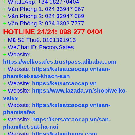
+
WhatsApp: +84 982770404
+
Văn Phòng 1: 024 33947 067
+
Văn Phòng 2: 024 33947 069
+
Văn Phòng 3: 024 3392 7777
HOTLINE 24/24: 098 277 0404
+
Mã Số Thuế: 0101391913
+
WeChat ID: FactorySafes
+
Website:
https://welkosafes.trustpass.alibaba.com
+
Website:
https://ketsatcaocap.vn/san-
pham/ket-sat-khach-san
+
Website:
https://ketsatcaocap.vn
+
Website:
https://www.lazada.vn/shop/welko-
safes
+
Website:
https://ketsatcaocap.vn/san-
pham/safes
+
Website
:
https://ketsatcaocap.vn/san-
pham/ket-sat-ha-noi
+
Website:
https://ketsathanoi.com