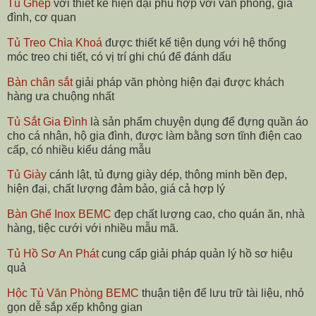
Tủ Ghép
với thiết kế hiện đại phù hợp với văn phòng, gia
đình, cơ quan
Tủ Treo Chìa Khoá
được thiết kế tiện dụng với hệ thống
móc treo chi tiết, có vị trí ghi chú để đánh dấu
Bàn chân sắt
giải pháp văn phòng hiện đại được khách
hàng ưa chuộng nhất
Tủ Sắt Gia Đình
là sản phẩm chuyện dụng để đựng quần áo
cho cá nhân, hộ gia đình, được làm bằng sơn tĩnh điện cao
cấp, có nhiều kiểu dáng mẫu
Tủ Giày
cánh lật, tủ đựng giày dép, thông minh bền đẹp,
hiện đại, chất lượng đảm bảo, giá cả hợp lý
Bàn Ghế Inox BEMC
đẹp chất lượng cao, cho quán ăn, nhà
hàng, tiệc cưới với nhiều mẫu mã.
Tủ Hồ Sơ An Phát
cung cấp giải pháp quản lý hồ sơ hiệu
quả
Hộc Tủ Văn Phòng BEMC
thuận tiện để lưu trữ tài liệu, nhỏ
gọn dễ sắp xếp không gian