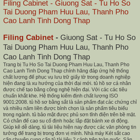
Filing Cabinet - Giuong Sat - Tu Ho So
Tai Duong Pham Huu Lau, Thanh Pho
Cao Lanh Tinh Dong Thap
Filing Cabinet
-
Giuong Sat - Tu Ho So
Tai Duong Pham Huu Lau, Thanh Pho
Cao Lanh Tinh Dong Thap
Trang bị Tu Ho So Tai Duong Pham Huu Lau, Thanh Pho
Cao Lanh Tinh Dong Thap chính hãng đáp ứng hệ thống
chất lượng để phục vụ lưu trữ giấy tờ trong doanh nghiệp
hiện đang là xu hướng của thời đại mới. tủ hồ sơ cá nhân
được chế tạo bằng công nghệ hiện đại. Với các các tiêu
chuẩn khắt khe. Hệ thống kiểm định chất lượng ISO
9001:2008. tủ hồ sơ bằng sắt là sản phẩm đạt các chứng chỉ
và nhiều năm liền được bình chọn là sản phẩm tiêu biểu
trong ngành. tủ bảo mật được phủ sơn tĩnh điện trên bề mặt.
Có chân đế cao su cố định hoặc lắp đặt bánh xe di động.
Giúp kê dễ dàng. tủ tài liệu hiện nay được các văn phòng tin
tưởng để trang bị trong đơn vị mình. Nhà máy Két sắt cao
cấp chuyên cung cấp tủ tài liệu 2 cánh trên toàn quốc. Sản