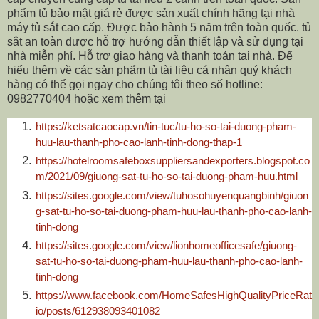
phẩm tủ bảo mật giá rẻ được sản xuất chính hãng tại nhà
máy tủ sắt cao cấp. Được bảo hành 5 năm trên toàn quốc. tủ
sắt an toàn được hỗ trợ hướng dẫn thiết lập và sử dụng tại
nhà miễn phí. Hỗ trợ giao hàng và thanh toán tại nhà. Để
hiểu thêm về các sản phẩm tủ tài liệu cá nhân quý khách
hàng có thể gọi ngay cho chúng tôi theo số hotline:
0982770404 hoặc xem thêm tại
https://ketsatcaocap.vn/tin-tuc/tu-ho-so-tai-duong-pham-
huu-lau-thanh-pho-cao-lanh-tinh-dong-thap-1
https://hotelroomsafeboxsuppliersandexporters.blogspot.co
m/2021/09/giuong-sat-tu-ho-so-tai-duong-pham-huu.html
https://sites.google.com/view/tuhosohuyenquangbinh/giuon
g-sat-tu-ho-so-tai-duong-pham-huu-lau-thanh-pho-cao-lanh-
tinh-dong
https://sites.google.com/view/lionhomeofficesafe/giuong-
sat-tu-ho-so-tai-duong-pham-huu-lau-thanh-pho-cao-lanh-
tinh-dong
https://www.facebook.com/HomeSafesHighQualityPriceRat
io/posts/612938093401082