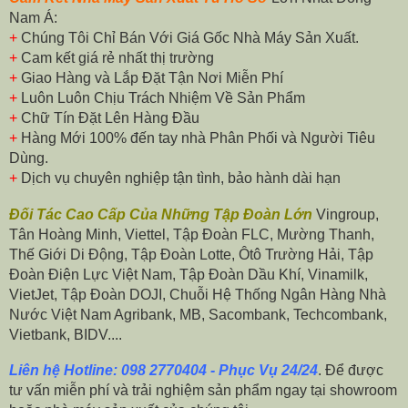
Nam Á:
+
Chúng Tôi Chỉ Bán Với Giá Gốc Nhà Máy Sản Xuất.
+
Cam kết giá rẻ nhất thị trường
+
Giao Hàng và Lắp Đặt Tận Nơi Miễn Phí
+
Luôn Luôn Chịu Trách Nhiệm Về Sản Phẩm
+
Chữ Tín Đặt Lên Hàng Đầu
+
Hàng Mới 100% đến tay nhà Phân Phối và Người Tiêu
Dùng.
+
Dịch vụ chuyên nghiệp tận tình, bảo hành dài hạn
Đối Tác Cao Cấp Của Những Tập Đoàn Lớn
Vingroup,
Tân Hoàng Minh, Viettel, Tập Đoàn FLC, Mường Thanh,
Thế Giới Di Động, Tập Đoàn Lotte, Ôtô Trường Hải, Tập
Đoàn Điện Lực Việt Nam, Tập Đoàn Dầu Khí, Vinamilk,
VietJet, Tập Đoàn DOJI, Chuỗi Hệ Thống Ngân Hàng Nhà
Nước Việt Nam Agribank, MB, Sacombank, Techcombank,
Vietbank, BIDV....
Liên hệ Hotline: 098 2770404 - Phục Vụ 24/24
. Để được
tư vấn miễn phí và trải nghiệm sản phẩm ngay tại showroom