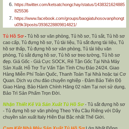
https://twitter.com/ketsatchongchay/status/1438321624885
825536
https://www.facebook.com/groups/baogiatuhosovanphongt
u09k3/posts/3936228809814821/
Tủ Hồ Sơ
-
Tủ hồ sơ văn phòng, Tủ hồ sơ, Tủ sắt, Tủ hồ sơ
cao cấp, Tủ đựng hồ sơ, Tủ tài liệu, Tủ sắt đựng tài liệu, Tủ
hồ sơ thấp, Tủ đựng hồ sơ văn phòng, Tủ tài liệu văn
phòng, Tủ sắt đựng hồ sơ, Tủ hồ sơ treo tường, Tủ hồ sơ
đẹp. Giá Gốc - Giá Cực SOCK, Rẻ Tận Gốc Tại Nhà Máy
Sản Xuất. Hỗ Trợ Tư Vấn Tận Tình Chu Đáo 24/24. Giao
Hàng Miễn Phí Toàn Quốc, Thanh Toán Tại Nhà hoặc tại Cơ
Quan. Dịch vụ chu đáo chuyên nghiệp - Đảm Bảo Tiến Độ
Giao Hàng. Bảo Hành Chính Hãng 02 năm Tại nơi sử dụng,
Bảo Trì Sản Phẩm Trọn Đời.
Nhận Thiết Kế Và Sản Xuất Tủ Hồ Sơ
- Tủ sắt đựng hồ sơ
- Tủ đựng hồ sơ văn phòng Theo Yêu Cầu Riêng với Dây
chuyền sản xuất Italy Hiện Đại Bậc nhất Thế Giới.
Cam Kết Nhà Máy Sản Xuất Tủ Hồ Sơ
Lớn Nhất Đông