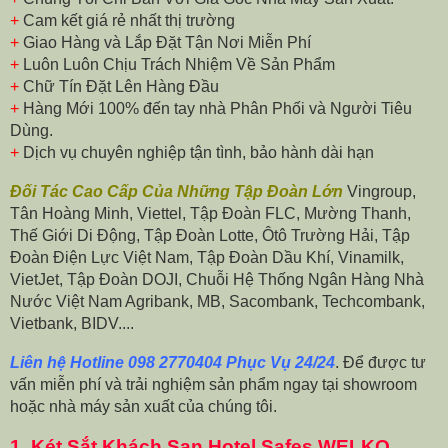
+
Cam kết giá rẻ nhất thị trường
+
Giao Hàng và Lắp Đặt Tận Nơi Miễn Phí
+
Luôn Luôn Chịu Trách Nhiệm Về Sản Phẩm
+
Chữ Tín Đặt Lên Hàng Đầu
+
Hàng Mới 100% đến tay nhà Phân Phối và Người Tiêu
Dùng.
+
Dịch vụ chuyên nghiệp tận tình, bảo hành dài hạn
Đối Tác Cao Cấp Của Những Tập Đoàn Lớn
Vingroup,
Tân Hoàng Minh, Viettel, Tập Đoàn FLC, Mường Thanh,
Thế Giới Di Động, Tập Đoàn Lotte, Ôtô Trường Hải, Tập
Đoàn Điện Lực Việt Nam, Tập Đoàn Dầu Khí, Vinamilk,
VietJet, Tập Đoàn DOJI, Chuỗi Hệ Thống Ngân Hàng Nhà
Nước Việt Nam Agribank, MB, Sacombank, Techcombank,
Vietbank, BIDV....
Liên hệ Hotline 098 2770404 Phục Vụ 24/24
. Để được tư
vấn miễn phí và trải nghiệm sản phẩm ngay tại showroom
hoặc nhà máy sản xuất của chúng tôi.
1.
Két Sắt Khách Sạn Hotel Safes WELKO