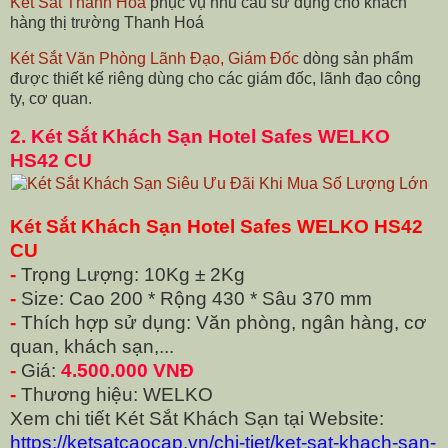
Két Sắt Thanh Hoá
phục vụ nhu cầu sử dụng cho khách
hàng thị trường Thanh Hoá
Két Sắt Văn Phòng Lãnh Đạo, Giám Đốc
dòng sản phẩm
được thiết kế riêng dùng cho các giám đốc, lãnh đạo công
ty, cơ quan.
2.
Két Sắt Khách Sạn Hotel Safes WELKO
HS42 CU
Két Sắt Khách Sạn Hotel Safes WELKO HS42
CU
-
Trọng Lượng: 10Kg ± 2Kg
-
Size: Cao 200 * Rộng 430 * Sâu 370 mm
-
Thích hợp sử dụng: Văn phòng, ngân hàng, cơ
quan, khách sạn,...
-
Giá:
4.500.000 VNĐ
-
Thương hiệu: WELKO
Xem chi tiết Két Sắt Khách Sạn tại Website:
https://ketsatcaocap.vn/chi-tiet/ket-sat-khach-san-